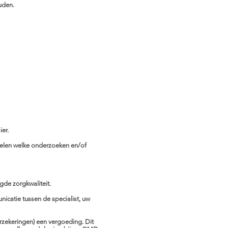
den.​
er.
delen welke onderzoeken en/of
gde zorgkwaliteit.
icatie tussen de specialist, uw
verzekeringen) een vergoeding. Dit