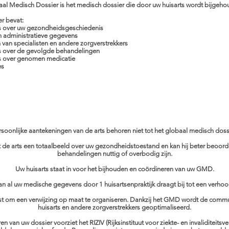
al Medisch Dossier is het medisch dossier die door uw huisarts wordt bijgehou
r bevat:​
 over uw gezondheidsgeschiedenis
n administratieve gegevens
 van specialisten en andere zorgverstrekkers
 over de gevolgde behandelingen
 over genomen medicatie
es
rsoonlijke aantekeningen van de arts behoren niet tot het globaal medisch dossi
ft de arts een totaalbeeld over uw gezondheidstoestand en kan hij beter beoor
behandelingen nuttig of overbodig zijn.
Uw huisarts staat in voor het bijhouden en coördineren van uw GMD.
n al uw medische gegevens door 1 huisartsenpraktijk draagt bij tot een verhoo
tst om een verwijzing op maat te organiseren. Dankzij het GMD wordt de commun
huisarts en andere zorgverstrekkers geoptimaliseerd.
 van uw dossier voorziet het RIZIV (Rijksinstituut voor ziekte- en invaliditeits