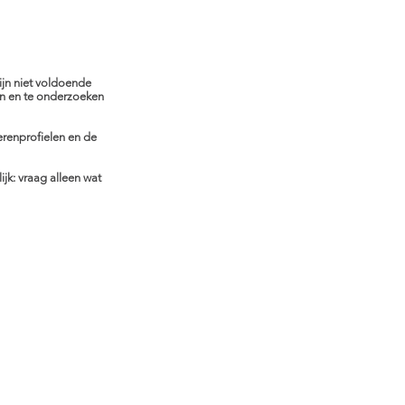
jn niet voldoende
ien en te onderzoeken
erenprofielen en de
jk: vraag alleen wat