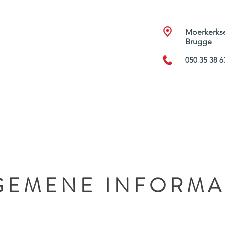
Moerkerkse
Brugge
050 35 38 6
AAK MAKEN
CONTACT
NUTTIGE NUMMERS
GEMENE INFORMA