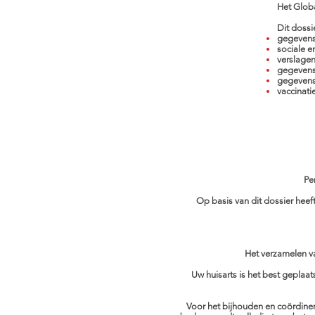
Het Globa
Dit dossie
gegevens
sociale e
verslagen
gegevens
gegevens
vaccinati
Pe
Op basis van dit dossier hee
Het verzamelen va
Uw huisarts is het best geplaa
Voor het bijhouden en coördineren