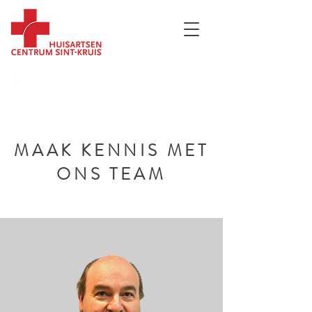
Moerkerkse Steenweg 184, 8310 Sint-
Kruis Brugge
050 35 38 63
MAAK KENNIS MET
ONS TEAM