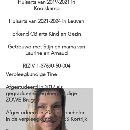
Huisarts van
2019-2021
in
Koolskamp
Huisarts van
2021-2024
in Leuven
Erkend CB arts Kind en Gezin
Getrouwd met Stijn en mama van
Laurine en Arnaud
RIZIV
1-37690-50-004
Verpleegkundige Tine
Afgestudeerd in 2017 als
gegradueerd verpleegkundige
ZOWE Brugge
Afgestudeerd in 2023 als bachelor
in de verpleegkunde VIVES Kortrijk