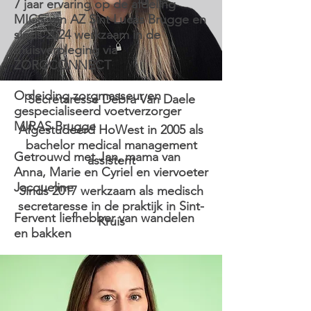
7 jaar ervaring op de afdeling
MICS van AZ Sint Lucas Brugge en
sinds 2024 werkzaam in de
thuisverpleging via
ZORGCONNECT
Opleiding zorgmasseur en
Secretaresse Debra Van Daele
gespecialiseerd voetverzorger
MIRAS Brugge
Afgestudeerd HoWest in 2005 als
bachelor medical management
Getrouwd met Jan, mama van
assistent
Anna, Marie en Cyriel en viervoeter
Jacqueline
Sinds 2017 werkzaam als medisch
secretaresse in de praktijk in Sint-
Fervent liefhebber van wandelen
Kruis
en bakken