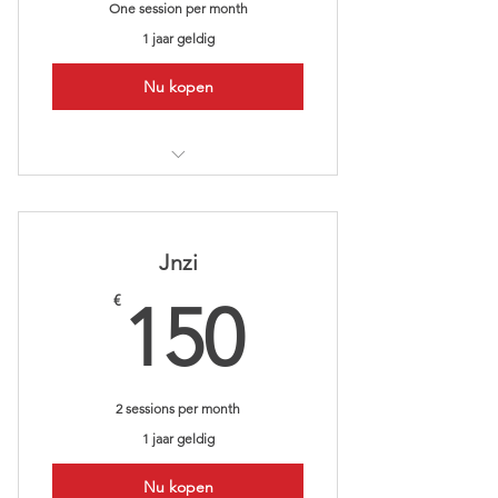
One session per month
1 jaar geldig
Nu kopen
Perfect for monthly maintenance
patients
Save $10
Jnzi
150€
€
150
2 sessions per month
1 jaar geldig
Nu kopen